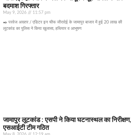
बदमाश गिरफ्तार
May 9, 2026
11:57 pm
✒️ परवेज अख्तर / एडिटर इन चीफ जीरादेई के जामापुर बाजार में हुई 20 लाख की
लूटकांड का पुलिस ने किया खुलासा, हथियार व आभूषण
जामापुर लूटकांड : एसपी ने किया घटनास्थल का निरीक्षण,
एसआईटी टीम गठित
May 8, 2026
12:19 am