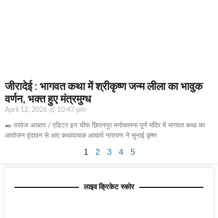
जीरादेई : भागवत कथा में श्रीकृष्ण जन्म लीला का भावुक
वर्णन, भक्त हुए मंत्रमुग्ध
April 12, 2026
10:47 pm
✒️ परवेज अख्तर / एडिटर इन चीफ छितनपुर मनोकामना पूर्ण मंदिर में भागवत कथा का
आयोजन वृंदावन से आए कथावाचक आचार्य नारायण ने सुनाई कृष्ण
1
2
3
4
5
लाइव क्रिकेट स्कोर