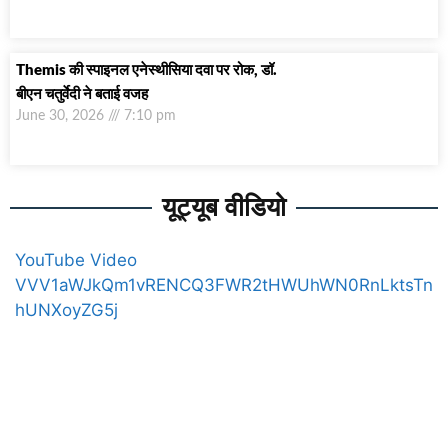
Themis की स्पाइनल एनेस्थीसिया दवा पर रोक, डॉ.
बीएन चतुर्वेदी ने बताई वजह
June 30, 2026
7:10 pm
यूट्यूब वीडियो
YouTube Video
VVV1aWJkQm1vRENCQ3FWR2tHWUhWN0RnLktsTn
hUNXoyZG5j