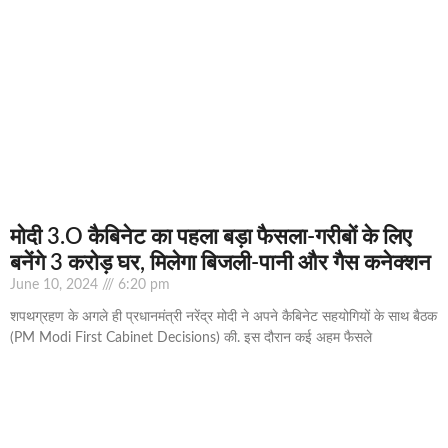
मोदी 3.O कैबिनेट का पहला बड़ा फैसला-गरीबों के ल‍िए
बनेंगे 3 करोड़ घर, म‍िलेगा बिजली-पानी और गैस कनेक्‍शन
June 10, 2024
6:20 pm
शपथग्रहण के अगले ही प्रधानमंत्री नरेंद्र मोदी ने अपने कैबिनेट सहयोग‍ियों के साथ बैठक
(PM Modi First Cabinet Decisions) की. इस दौरान कई अहम फैसले