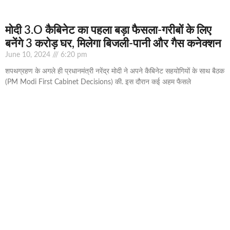
मोदी 3.O कैबिनेट का पहला बड़ा फैसला-गरीबों के ल‍िए
बनेंगे 3 करोड़ घर, म‍िलेगा बिजली-पानी और गैस कनेक्‍शन
June 10, 2024
6:20 pm
शपथग्रहण के अगले ही प्रधानमंत्री नरेंद्र मोदी ने अपने कैबिनेट सहयोग‍ियों के साथ बैठक
(PM Modi First Cabinet Decisions) की. इस दौरान कई अहम फैसले