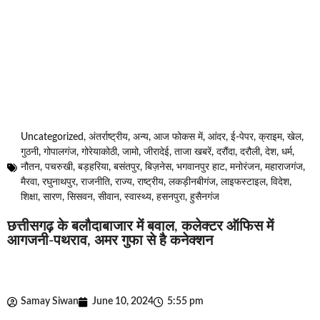
Uncategorized
,
अंतर्राष्ट्रीय
,
अन्य
,
आज फोकस में
,
आंदर
,
ई-पेपर
,
क्राइम
,
खेल
,
गुठनी
,
गोपालगंज
,
गोरेयाकोठी
,
जामो
,
जीरादेई
,
ताजा खबरें
,
दरौंदा
,
दरौली
,
देश
,
धर्म
,
नौतन
,
पचरुखी
,
बड़हरिया
,
बसंतपुर
,
बिज़नेस
,
भगवानपुर हाट
,
मनोरंजन
,
महाराजगंज
,
मैरवा
,
रघुनाथपुर
,
राजनीति
,
राज्य
,
राष्ट्रीय
,
लकड़ीनबीगंज
,
लाइफस्टाइल
,
विदेश
,
शिक्षा
,
सारण
,
सिसवन
,
सीवान
,
स्वास्थ्य
,
हसनपुरा
,
हुसैनगंज
छत्तीसगढ़ के बलौदाबाजार में बवाल, कलेक्टर ऑफिस में
आगजनी-पथराव, अमर गुफा से है कनेक्शन
Samay Siwan
June 10, 2024
5:55 pm