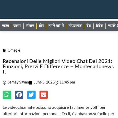
राज्य
सारण
सीवान
होम
हमारे बारे में
गोपालगंज
देश
विदेश
संपर्
Omegle
Recensioni Delle Migliori Video Chat Del 2021:
Funzioni, Prezzi E Differenze – Montecarlonews
It
Samay Siwan
June 3, 2025
11:45 pm
Le videochiamate possono acquisire facilmente volti per
ulteriori informazioni personali. Da lì, è abbastanza facile per