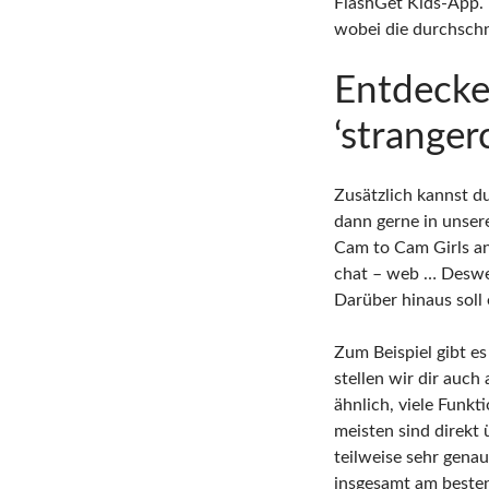
FlashGet Kids-App. 
wobei die durchschn
Entdecke
‘stranger
Zusätzlich kannst d
dann gerne in unse
Cam to Cam Girls a
chat – web … Deswei
Darüber hinaus soll
Zum Beispiel gibt e
stellen wir dir auch
ähnlich, viele Funk
meisten sind direkt 
teilweise sehr gena
insgesamt am besten