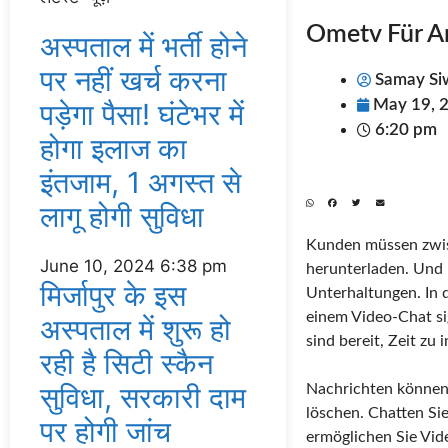
Ometv Für A
अस्‍पताल में भर्ती होने
पर नहीं खर्च करना
Samay Si
May 19, 
पड़ेगा पैसा! घंटेभर में
6:20 pm
होगा इलाज का
इंतजाम, 1 अगस्‍त से
लागू होगी सुविधा
Kunden müssen zwis
June 10, 2024
6:38 pm
herunterladen. Und 
मिर्जापुर के इस
Unterhaltungen. In d
einem Video-Chat sig
अस्पताल में शुरू हो
sind bereit, Zeit zu 
रही है सिटी स्कैन
सुविधा, सरकारी दाम
Nachrichten können 
löschen. Chatten Si
पर होगी जांच
ermöglichen Sie Vid