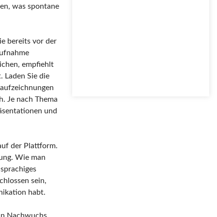
den, was spontane
ie bereits vor der
Aufnahme
ichen, empfiehlt
. Laden Sie die
rmaufzeichnungen
ich. Je nach Thema
räsentationen und
uf der Plattform.
gung. Wie man
sprachiges
hlossen sein,
nikation habt.
dein Nachwuchs