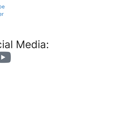
be
er
ial Media: