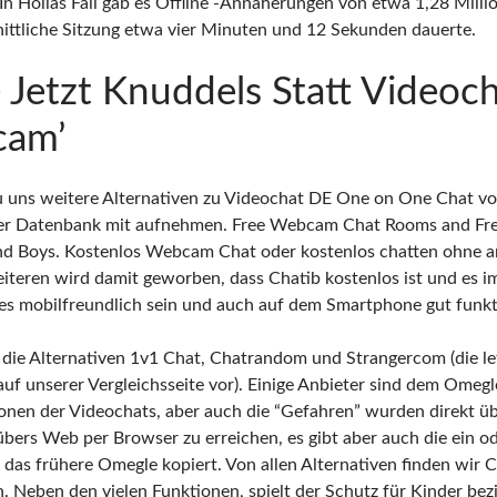
In Hollas Fall gab es Offline -Annäherungen von etwa 1,28 Milli
ittliche Sitzung etwa vier Minuten und 12 Sekunden dauerte.
 Jetzt Knuddels Statt Videoc
cam’
u uns weitere Alternativen zu Videochat DE One on One Chat vor
rer Datenbank mit aufnehmen. Free Webcam Chat Rooms and F
nd Boys. Kostenlos Webcam Chat oder kostenlos chatten ohne
teren wird damit geworben, dass Chatib kostenlos ist und es i
 es mobilfreundlich sein und auch auf dem Smartphone gut funkt
s die Alternativen 1v1 Chat, Chatrandom und Strangercom (die le
 auf unserer Vergleichsseite vor). Einige Anbieter sind dem Omegl
tionen der Videochats, aber auch die “Gefahren” wurden direkt 
übers Web per Browser zu erreichen, es gibt aber auch die ein o
u das frühere Omegle kopiert. Von allen Alternativen finden wir
. Neben den vielen Funktionen, spielt der Schutz für Kinder be