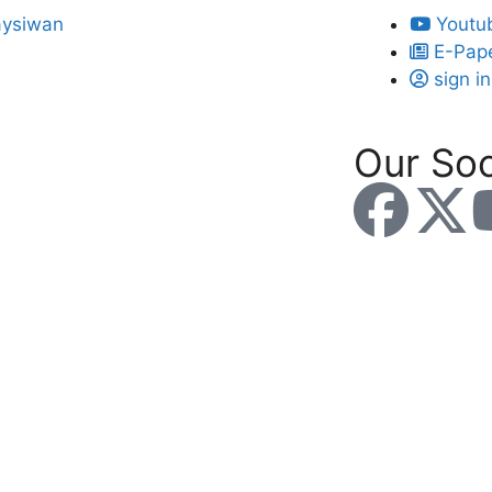
Youtu
E-Pap
sign in
Our Soc