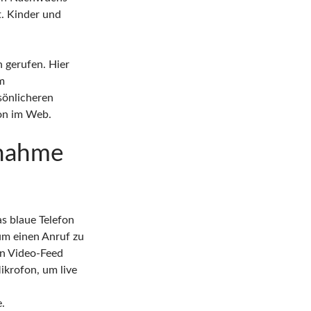
t. Kinder und
 gerufen. Hier
m
sönlicheren
on im Web.
fnahme
as blaue Telefon
um einen Anruf zu
en Video-Feed
ikrofon, um live
.