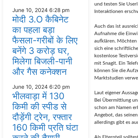
und testen Sie User
June 10, 2024
6:28 pm
Interaktionen ersch
मोदी 3.O कैबिनेट
Auch das ist ausreich
का पहला बड़ा
Aufnahme die Einwi
फैसला-गरीबों के ल‍िए
aufklären. Möchten 
बनेंगे 3 करोड़ घर,
sich eine schriftlic
kostenlose Testvers
म‍िलेगा बिजली-पानी
mit Snagit. Ein Tele
और गैस कनेक्‍शन
können Sie die Aufz
Marktstudien verwe
June 10, 2024
6:20 pm
Laut eigener Aussage
भीलवाड़ा में 130
Bei Übermittlung un
किमी की स्पीड से
schon am Namen erke
दौड़ेंगी ट्रेन, रफ्तार
Angebot, das seinen
allerdings gibt es a
160 किमी प्रति घंटा
करने की तैयारी
Als Elternteil sollt