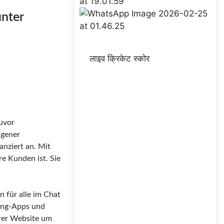
nter
लाइव क्रिकेट स्कोर
uvor
ngener
anziert an. Mit
re Kunden ist. Sie
 für alle im Chat
ging-Apps und
erer Website um