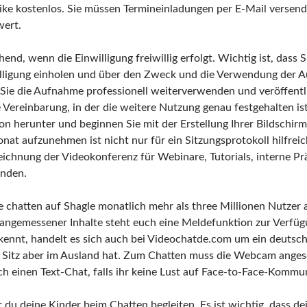
like kostenlos. Sie müssen Termineinladungen per E-Mail versen
wert.
end, wenn die Einwilligung freiwillig erfolgt. Wichtig ist, dass S
lligung einholen und über den Zweck und die Verwendung der 
Sie die Aufnahme professionell weiterverwenden und veröffentl
he Vereinbarung, in der die weitere Nutzung genau festgehalten ist
ion herunter und beginnen Sie mit der Erstellung Ihrer Bildschi
fonat aufzunehmen ist nicht nur für ein Sitzungsprotokoll hilfre
eichnung der Videokonferenz für Webinare, Tutorials, interne P
nden.
 chatten auf Shagle monatlich mehr als three Millionen Nutzer a
angemessener Inhalte steht euch eine Meldefunktion zur Verfü
nnt, handelt es sich auch bei Videochatde.com um ein deutsch
 Sitz aber im Ausland hat. Zum Chatten muss die Webcam angesc
uch einen Text-Chat, falls ihr keine Lust auf Face-to-Face-Kommu
est du deine Kinder beim Chatten begleiten. Es ist wichtig, dass 