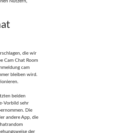
onen Nutzern,
hat
schlagen, die wir
ree Cam Chat Room
 anmeldung cam
mmer bleiben wird.
ionieren.
tzten beiden
e-Vorbild sehr
übernommen. Die
der andere App, die
 Chatrandom
ziehungsweise der