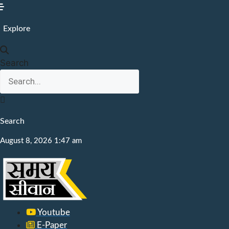
Skip
to
Explore
content
Search
Search
August 8, 2026 1:47 am
Youtube
E-Paper