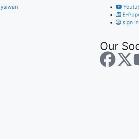
Youtu
E-Pap
sign in
Our Soc