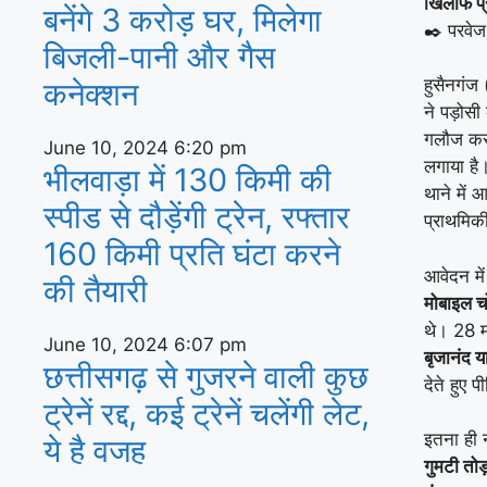
खिलाफ प्
बनेंगे 3 करोड़ घर, म‍िलेगा
✒️ परवेज
बिजली-पानी और गैस
हुसैनगंज 
कनेक्‍शन
ने पड़ोस
गलौज कर
June 10, 2024
6:20 pm
लगाया है।
भीलवाड़ा में 130 किमी की
थाने में
स्पीड से दौड़ेंगी ट्रेन, रफ्तार
प्राथमिकी
160 किमी प्रति घंटा करने
आवेदन में
की तैयारी
मोबाइल च
थे। 28 म
June 10, 2024
6:07 pm
बृजानंद य
छत्तीसगढ़ से गुजरने वाली कुछ
देते हुए 
ट्रेनें रद्द, कई ट्रेनें चलेंगी लेट,
इतना ही न
ये है वजह
गुमटी तोड