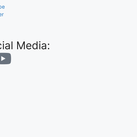
be
er
ial Media: