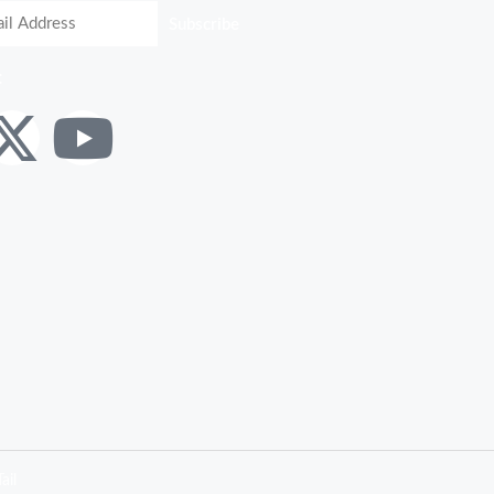
Subscribe
:
ail