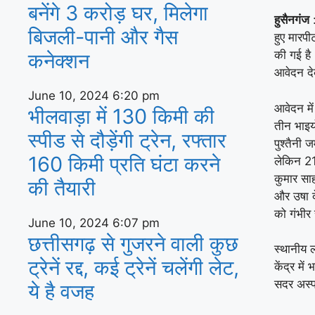
बनेंगे 3 करोड़ घर, म‍िलेगा
हुसैनगंज
:
बिजली-पानी और गैस
हुए मारपी
की गई है।
कनेक्‍शन
आवेदन दे
June 10, 2024
6:20 pm
आवेदन मे
भीलवाड़ा में 130 किमी की
तीन भाइयो
स्पीड से दौड़ेंगी ट्रेन, रफ्तार
पुश्तैनी
160 किमी प्रति घंटा करने
लेकिन 21
कुमार सा
की तैयारी
और उषा द
को गंभीर
June 10, 2024
6:07 pm
छत्तीसगढ़ से गुजरने वाली कुछ
स्थानीय ल
ट्रेनें रद्द, कई ट्रेनें चलेंगी लेट,
केंद्र में
सदर अस्प
ये है वजह