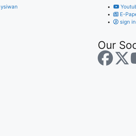
Youtu
E-Pap
sign in
Our Soc