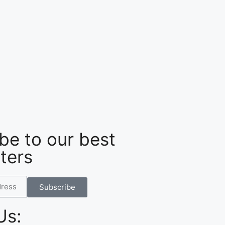
be to our best
ters
Subscribe
Us: