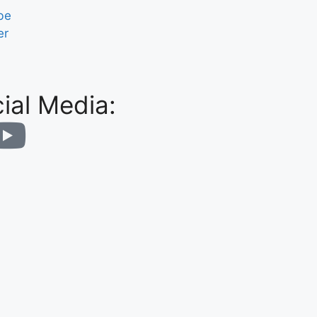
be
er
ial Media: