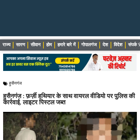
राज्य
सारण
सीवान
होम
हमारे बारे में
गोपालगंज
देश
विदेश
संपर्
हुसैनगंज
हुसैनगंज : फ़र्ज़ी हथियार के साथ वायरल वीडियो पर पुलिस की
कार्रवाई, लाइटर पिस्टल जब्त