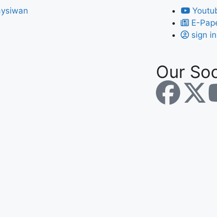
Youtu
E-Pap
sign in
Our Soc