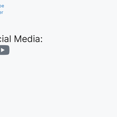
be
er
ial Media: