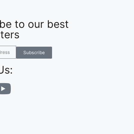
be to our best
ters
Subscribe
Us: