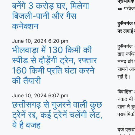
प्राथमिकी
बनेंगे 3 करोड़ घर, म‍िलेगा
✒️ परवेज
बिजली-पानी और गैस
हुसैनगंज 
कनेक्‍शन
पर लगाई ब
June 10, 2024
6:20 pm
हुसैनगंज 
भीलवाड़ा में 130 किमी की
द्वारा क
स्पीड से दौड़ेंगी ट्रेन, रफ्तार
ननद की न
160 किमी प्रति घंटा करने
सामने आय
रही है।
की तैयारी
विवाहिता
June 10, 2024
6:07 pm
नकद भी ल
छत्तीसगढ़ से गुजरने वाली कुछ
सास ने ह
ट्रेनें रद्द, कई ट्रेनें चलेंगी लेट,
प्राथमिकी
ये है वजह
दर्ज प्रा