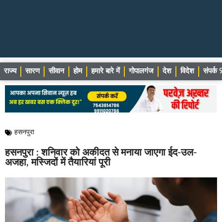
राज्य
सारण
सीवान
होम
हमारे बारे में
गोपालगंज
देश
विदेश
संपर्
हसनपुरा
हसनपुरा : शनिवार को अकीदत से मनाया जाएगा ईद-उल-
अजहा, मस्जिदों में तैयारियां पूरी