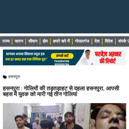
राज्य
सारण
सीवान
होम
हमारे बारे में
गोपालगंज
देश
विदेश
संपर्
हसनपुरा
हसनपुरा : गोलियों की तड़तड़ाहट से दहला हसनपुरा, आपसी
बहस में युवक को मारी गई तीन गोलियां