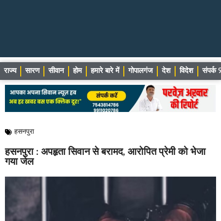
राज्य
सारण
सीवान
होम
हमारे बारे में
गोपालगंज
देश
विदेश
संपर्
हसनपुरा
हसनपुरा : अपहृता सिवान से बरामद, आरोपित प्रेमी को भेजा
गया जेल