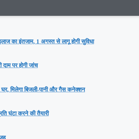
गा इलाज का इंतजाम, 1 अगस्‍त से लागू होगी सुविधा
री दाम पर होगी जांच
़ घर, म‍िलेगा बिजली-पानी और गैस कनेक्‍शन
्रति घंटा करने की तैयारी
वजह