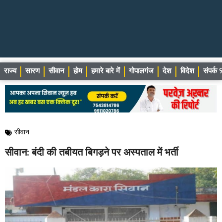
राज्य
सारण
सीवान
होम
हमारे बारे में
गोपालगंज
देश
विदेश
संपर्
सीवान
सीवान: बंदी की तबीयत बिगड़ने पर अस्पताल में भर्ती