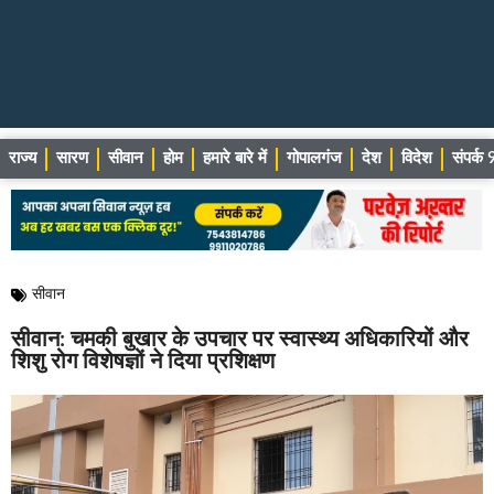
राज्य
सारण
सीवान
होम
हमारे बारे में
गोपालगंज
देश
विदेश
संपर्
सीवान
सीवान: चमकी बुखार के उपचार पर स्वास्थ्य अधिकारियों और
शिशु रोग विशेषज्ञों ने दिया प्रशिक्षण