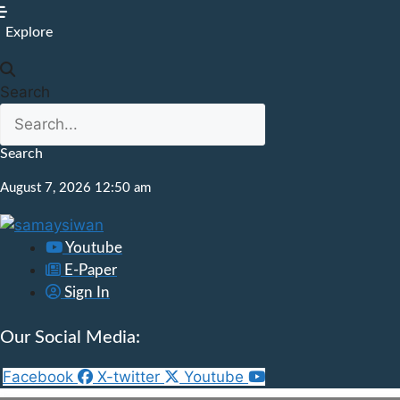
Skip
to
Explore
content
Search
Search
August 7, 2026 12:50 am
Youtube
E-Paper
Sign In
Our Social Media:
Facebook
X-twitter
Youtube