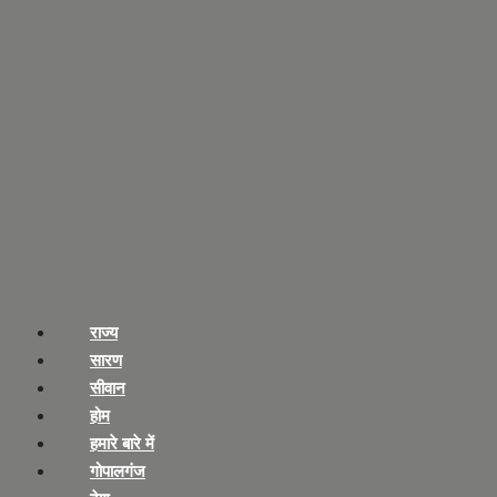
राज्य
सारण
सीवान
होम
हमारे बारे में
गोपालगंज