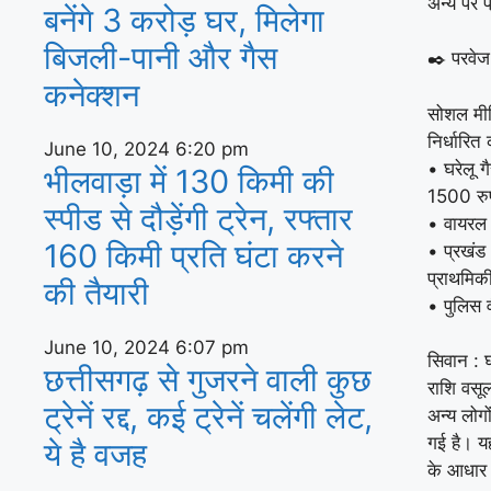
अन्य पर 
बनेंगे 3 करोड़ घर, म‍िलेगा
बिजली-पानी और गैस
✒️ परवेज
कनेक्‍शन
सोशल मीड
निर्धारि
June 10, 2024
6:20 pm
• घरेलू ग
भीलवाड़ा में 130 किमी की
1500 रु
स्पीड से दौड़ेंगी ट्रेन, रफ्तार
• वायरल 
160 किमी प्रति घंटा करने
• प्रखंड 
प्राथमिक
की तैयारी
• पुलिस व
June 10, 2024
6:07 pm
सिवान : 
छत्तीसगढ़ से गुजरने वाली कुछ
राशि वसू
ट्रेनें रद्द, कई ट्रेनें चलेंगी लेट,
अन्य लोगो
गई है। यह
ये है वजह
के आधार 