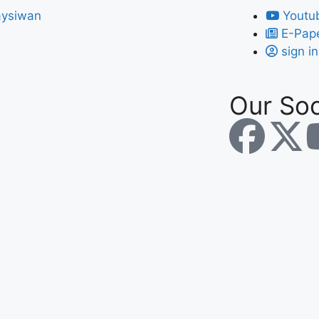
Youtu
E-Pap
sign in
Our Soc