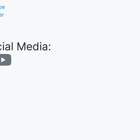
be
er
ial Media: