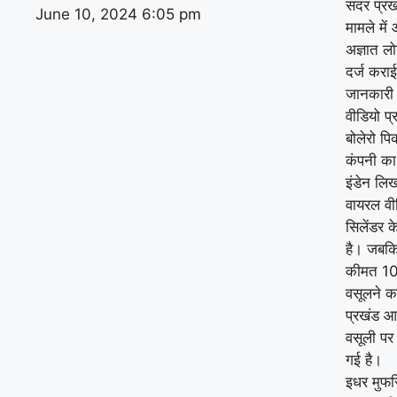
सदर प्रखं
June 10, 2024
6:05 pm
मामले मे
अज्ञात ल
दर्ज कराई
जानकारी 
वीडियो प्
बोलेरो पि
कंपनी का
इंडेन लि
वायरल वी
सिलेंडर 
है। जबकि 
कीमत 101
वसूलने क
प्रखंड आप
वसूली पर 
गई है।
इधर मुफस्