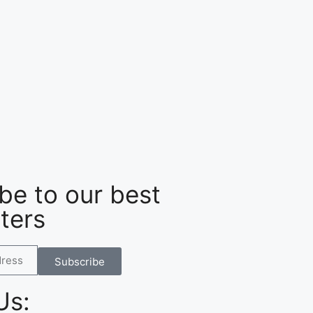
be to our best
ters
Subscribe
Us: