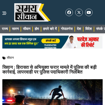
राज्य
सारण
सीवान
होम
हमारे बारे में
गोपालगंज
देश
विदेश
संपर्
सीवान
सिवान : हिरासत से अभियुक्त फरार मामले में पुलिस की बड़ी
कार्रवाई, लापरवाही पर पुलिस पदाधिकारी निलंबित