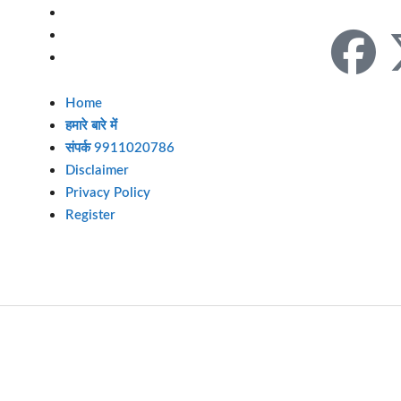
Follow Us
Disclaimer
Privacy Policy
Register
Home
हमारे बारे में
संपर्क 9911020786
Disclaimer
Privacy Policy
Register
Siwanl | Designed by
Best News Portal Development Company
-
Traffic T