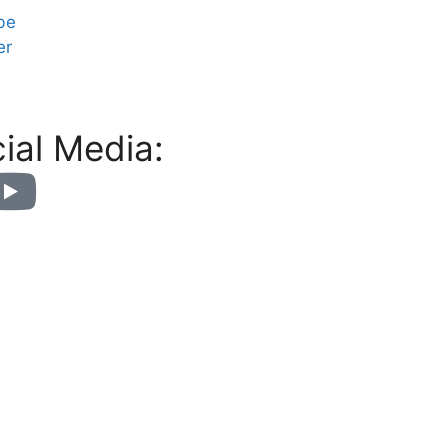
be
er
ial Media: