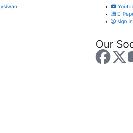
Youtu
E-Pap
sign in
Our Soc