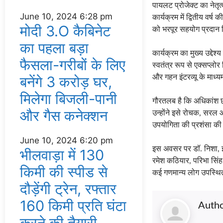
पायलट प्रोजेक्ट का नेत
June 10, 2024
6:28 pm
कार्यक्रम में द्वितीय वर
मोदी 3.O कैबिनेट
को भरपूर सहयोग प्रदान
का पहला बड़ा
कार्यक्रम का मुख्य उद्दे
फैसला-गरीबों के ल‍िए
स्वतंत्र रूप से एक्सप्लोर
बनेंगे 3 करोड़ घर,
और गहन इंटरव्यू के माध्
म‍िलेगा बिजली-पानी
गौरतलब है कि अधिकांश छ
और गैस कनेक्‍शन
उन्होंने इसे रोचक, सरल औ
उपयोगिता की प्रशंसा क
June 10, 2024
6:20 pm
इस अवसर पर डॉ. निशा, इब्र
भीलवाड़ा में 130
रमेश कठियार, परिभा सिंह
किमी की स्पीड से
कई गणमान्य लोग उपस्थि
दौड़ेंगी ट्रेन, रफ्तार
160 किमी प्रति घंटा
Auth
करने की तैयारी