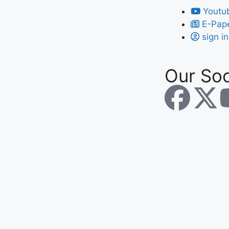
Youtu
E-Pap
sign in
Our Soc