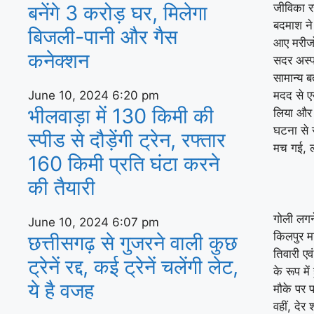
बनेंगे 3 करोड़ घर, म‍िलेगा
जीविका रस
बदमाश ने
बिजली-पानी और गैस
आए मरीजो
कनेक्‍शन
सदर अस्पत
सामान्य ब
June 10, 2024
6:20 pm
मदद से ए
भीलवाड़ा में 130 किमी की
लिया और 
घटना से 
स्पीड से दौड़ेंगी ट्रेन, रफ्तार
मच गई, 
160 किमी प्रति घंटा करने
की तैयारी
गोली लगने
June 10, 2024
6:07 pm
किलपुर म
छत्तीसगढ़ से गुजरने वाली कुछ
तिवारी एव
ट्रेनें रद्द, कई ट्रेनें चलेंगी लेट,
के रूप मे
ये है वजह
मौके पर 
वहीं, दे