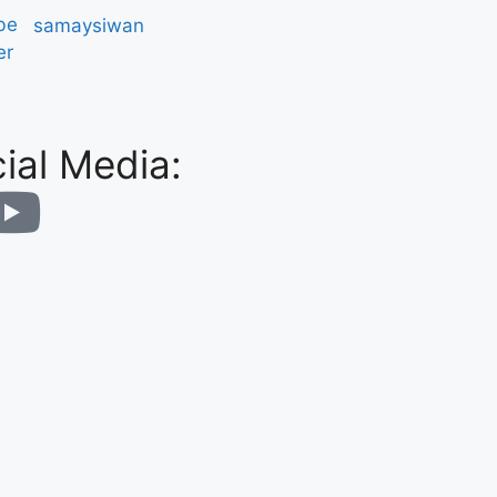
be
er
ial Media: