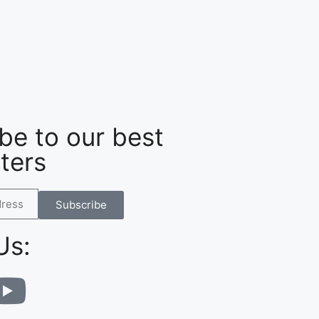
be to our best
ters
Subscribe
Us: