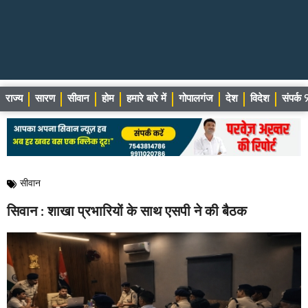
राज्य
सारण
सीवान
होम
हमारे बारे में
गोपालगंज
देश
विदेश
संपर्
सीवान
सिवान : शाखा प्रभारियों के साथ एसपी ने की बैठक