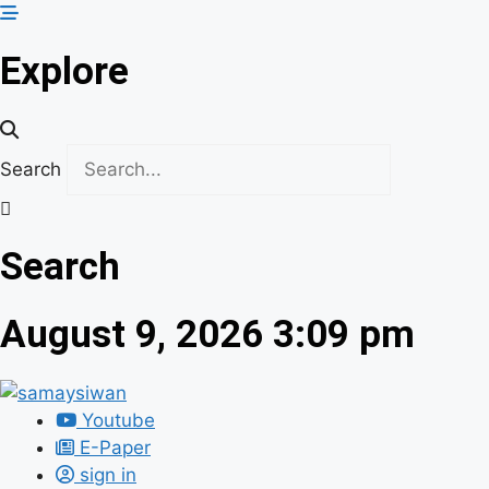
Skip
to
Explore
content
Search
Search
August 9, 2026 3:09 pm
Youtube
E-Paper
sign in