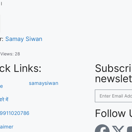
ा।
r:
Samay Siwan
 Views:
28
ck Links:
Subscri
newslet
e
रे में
Follow 
्क 9911020786
laimer