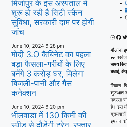
मिर्जापुर के इस अस्पताल में
शुरू हो रही है सिटी स्कैन
सुविधा, सरकारी दाम पर होगी
जांच
June 10, 2024
6:28 pm
मौलाना इ
मोदी 3.O कैबिनेट का पहला
✒️ परवेज
बड़ा फैसला-गरीबों के ल‍िए
समय सिवा
बनेंगे 3 करोड़ घर, म‍िलेगा
बधाई, क्षे
बिजली-पानी और गैस
सिवान: ज
कनेक्‍शन
शुरुआत क
मदरसा सो
June 10, 2024
6:20 pm
है। इस मौ
भीलवाड़ा में 130 किमी की
ग्रामवासी
इमरान क
स्पीड से दौड़ेंगी ट्रेन, रफ्तार