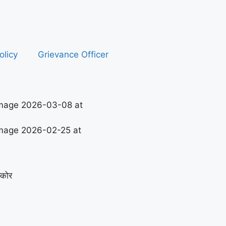
olicy
Grievance Officer
्कोर