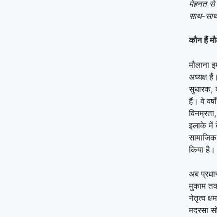
मेहनत से न
साथ-साथ 
कौन हैं 
मौलाना इ
अध्यक्ष ह
सुधारक, व
हैं। वे वर
विनम्रता,
इलाके में
सामाजिक 
किया है।
अब प्रधान
मुकाम तक 
नेतृत्व क्
मदरसा सो