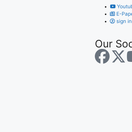
Youtu
E-Pap
sign in
Our Soc