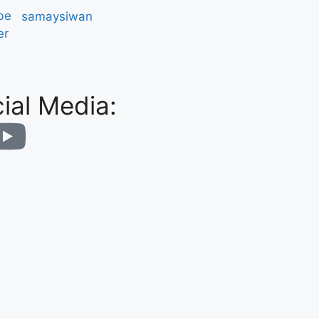
be
er
ial Media: