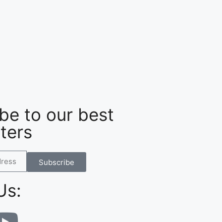
be to our best
ters
Subscribe
Us: