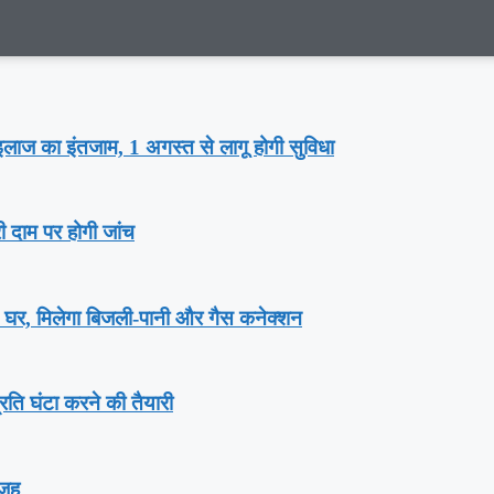
गा इलाज का इंतजाम, 1 अगस्‍त से लागू होगी सुविधा
री दाम पर होगी जांच
़ घर, म‍िलेगा बिजली-पानी और गैस कनेक्‍शन
्रति घंटा करने की तैयारी
वजह