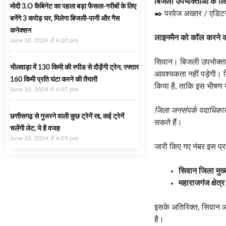
बिजली उपभोक्ताओं के लिए
मोदी 3.O कैबिनेट का पहला बड़ा फैसला-गरीबों के ल‍िए
✒️ परवेज अख्तर / एडिट
बनेंगे 3 करोड़ घर, म‍िलेगा बिजली-पानी और गैस
कनेक्‍शन
लाइनमैन को कॉल करने क
June 10, 2024
6:20 pm
सिवान। बिजली उपभोक्ताओ
भीलवाड़ा में 130 किमी की स्पीड से दौड़ेंगी ट्रेन, रफ्तार
आवश्यकता नहीं पड़ेगी। वि
160 किमी प्रति घंटा करने की तैयारी
किया है, ताकि इस भीषण ग
June 10, 2024
6:07 pm
जिला जनसंपर्क पदाधिकार
छत्तीसगढ़ से गुजरने वाली कुछ ट्रेनें रद्द, कई ट्रेनें
सकते हैं।
चलेंगी लेट, ये है वजह
June 10, 2024
6:05 pm
जारी किए गए नंबर इस प्रक
सिवान जिला मुख
महाराजगंज क्षेत्र
इसके अतिरिक्त, सिवान औ
है।