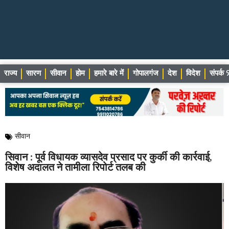
राज्य
सारण
सीवान
होम
हमारे बारे में
गोपालगंज
देश
विदेश
संपर्
सीवान
सिवान : पूर्व विधायक व्यासदेव प्रसाद पर कुर्की की कार्रवाई,
विशेष अदालत ने तामीला रिपोर्ट तलब की