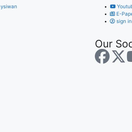
Youtu
E-Pap
sign in
Our Soc