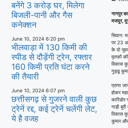
बनेंगे 3 करोड़ घर, म‍िलेगा
बिजली-पानी और गैस
नागपुर का
मजदूर, द
कनेक्‍शन
सिवान: मह
June 10, 2024
6:20 pm
पर 23 अप
भीलवाड़ा में 130 किमी की
के दो यु
स्पीड से दौड़ेंगी ट्रेन, रफ्तार
मृतकों की
विकास कु
160 किमी प्रति घंटा करने
गुड्डू कुम
की तैयारी
प्राप्त ज
June 10, 2024
6:07 pm
होकर महार
छत्तीसगढ़ से गुजरने वाली कुछ
कारिडोर 
ट्रेनें रद्द, कई ट्रेनें चलेंगी लेट,
गाड़ी बुर
विकास कु
ये है वजह
कुमार और