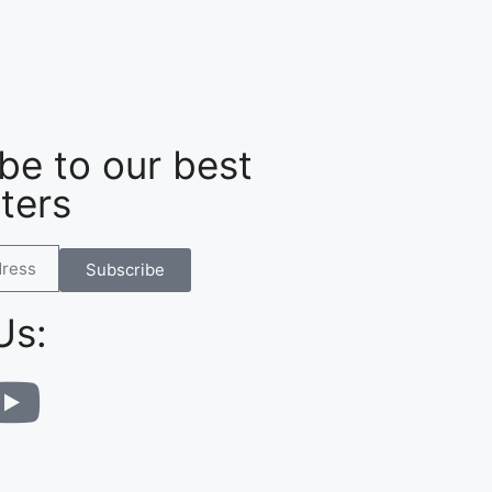
be to our best
ters
Subscribe
Us: