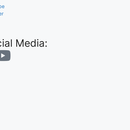
be
er
ial Media: