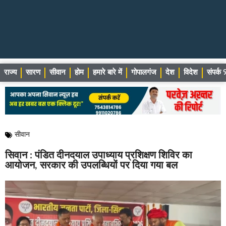
राज्य
सारण
सीवान
होम
हमारे बारे में
गोपालगंज
देश
विदेश
संपर्
सीवान
सिवान : पंडित दीनदयाल उपाध्याय प्रशिक्षण शिविर का
आयोजन, सरकार की उपलब्धियों पर दिया गया बल