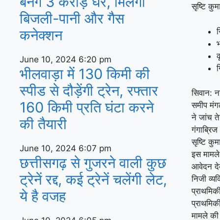
बनेंगे 3 करोड़ घर, म‍िलेगा
सृष्टि कु
बिजली-पानी और गैस
कनेक्‍शन
स
भ
क
June 10, 2024
6:20 pm
ग
भीलवाड़ा में 130 किमी की
स्पीड से दौड़ेंगी ट्रेन, रफ्तार
सिवान: नग
160 किमी प्रति घंटा करने
समीप मंग
ने जांच 
की तैयारी
गंगाब्रिज 
सृष्टि कुम
June 10, 2024
6:07 pm
इस मामले 
छत्तीसगढ़ से गुजरने वाली कुछ
आवेदन दे
ट्रेनें रद्द, कई ट्रेनें चलेंगी लेट,
निजी व्यक
प्राथमिकी
ये है वजह
प्राथमिकी
मामले की