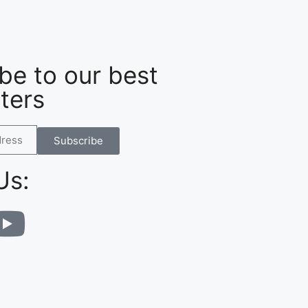
be to our best
ters
Subscribe
Us: