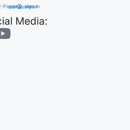
E-Paper
sign in
ial Media: