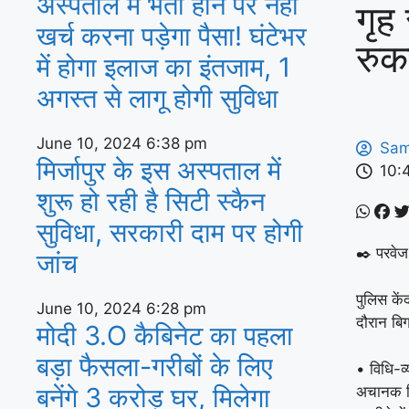
अस्‍पताल में भर्ती होने पर नहीं
गृह
खर्च करना पड़ेगा पैसा! घंटेभर
रुक
में होगा इलाज का इंतजाम, 1
अगस्‍त से लागू होगी सुविधा
June 10, 2024
6:38 pm
Sam
मिर्जापुर के इस अस्पताल में
10:
शुरू हो रही है सिटी स्कैन
सुविधा, सरकारी दाम पर होगी
✒️ परवेज
जांच
पुलिस केंद
June 10, 2024
6:28 pm
दौरान बि
मोदी 3.O कैबिनेट का पहला
बड़ा फैसला-गरीबों के ल‍िए
• विधि-व्
बनेंगे 3 करोड़ घर, म‍िलेगा
अचानक ब