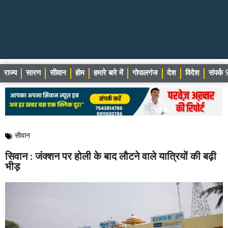
राज्य
सारण
सीवान
होम
हमारे बारे में
गोपालगंज
देश
विदेश
संपर्
सीवान
सिवान : जंक्शन पर होली के बाद लौटने वाले यात्रियों की बढ़ी
भीड़