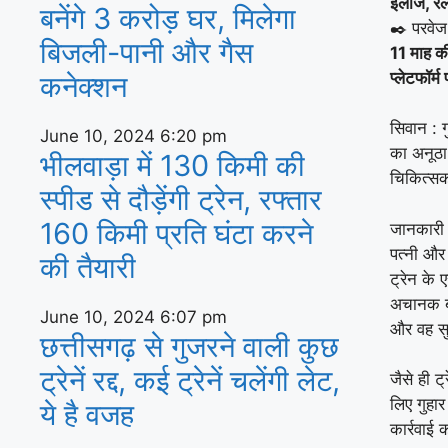
इलाज, रेल
बनेंगे 3 करोड़ घर, म‍िलेगा
✒️ परवेज
बिजली-पानी और गैस
11 माह की
प्लेटफॉर्
कनेक्‍शन
सिवान : 
June 10, 2024
6:20 pm
का अनूठा
भीलवाड़ा में 130 किमी की
चिकित्सक
स्पीड से दौड़ेंगी ट्रेन, रफ्तार
160 किमी प्रति घंटा करने
जानकारी 
पत्नी और
की तैयारी
ट्रेन के 
अचानक बच
June 10, 2024
6:07 pm
और वह सु
छत्तीसगढ़ से गुजरने वाली कुछ
ट्रेनें रद्द, कई ट्रेनें चलेंगी लेट,
जैसे ही ट
लिए गुहार
ये है वजह
कार्रवाई 