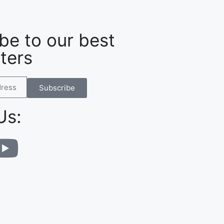
be to our best
ters
Subscribe
Us: