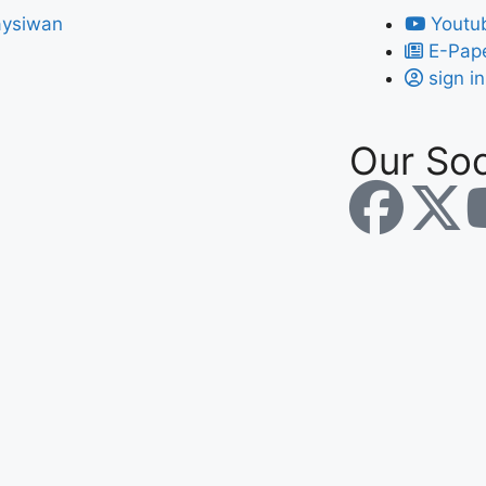
Youtu
E-Pap
sign in
Our Soc