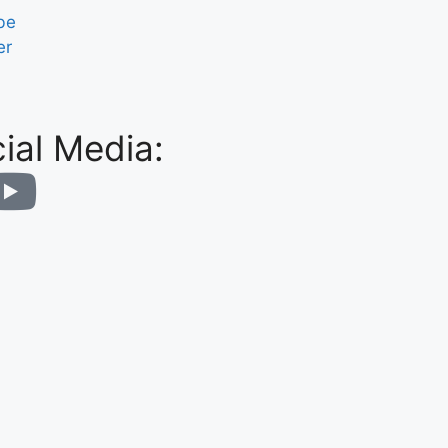
be
er
ial Media: