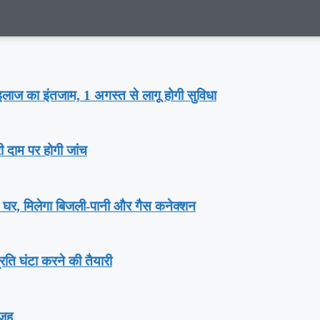
गा इलाज का इंतजाम, 1 अगस्‍त से लागू होगी सुविधा
री दाम पर होगी जांच
़ घर, म‍िलेगा बिजली-पानी और गैस कनेक्‍शन
्रति घंटा करने की तैयारी
वजह