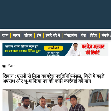
राज्य
सारण
सीवान
होम
हमारे बारे में
गोपालगंज
देश
विदेश
संपर्
सीवान
सिवान : एसपी से मिला कांग्रेस प्रतिनिधिमंडल, जिले में बढ़ते
अपराध और भू-माफिया पर की कड़ी कार्रवाई की मांग