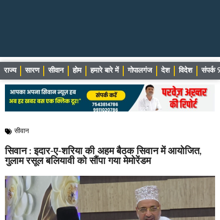
राज्य
सारण
सीवान
होम
हमारे बारे में
गोपालगंज
देश
विदेश
संपर्
सीवान
सिवान : इदार-ए-शरिया की अहम बैठक सिवान में आयोजित,
गुलाम रसूल बलियावी को सौंपा गया मेमोरेंडम