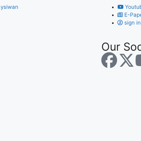
Youtu
E-Pap
sign in
Our Soc