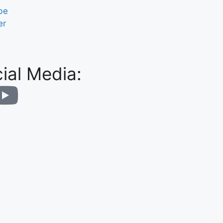
be
er
ial Media: