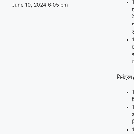
1
June 10, 2024
6:05 pm
क
ग
र
छ
र
ग
नियंत्रण /
ड
आ
न
1