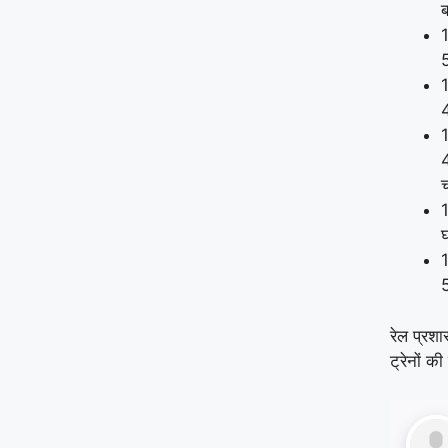
ब
1
5
1
4
1
4
1
घ
1
5
रेल प्रशा
ट्रेनों 