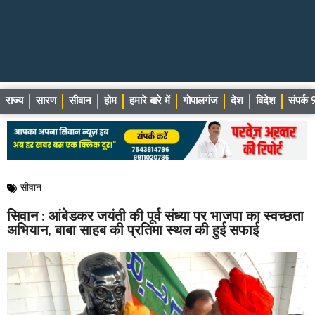
राज्य
सारण
सीवान
होम
हमारे बारे में
गोपालगंज
देश
विदेश
संपर्
सीवान
सिवान : आंबेडकर जयंती की पूर्व संध्या पर भाजपा का स्वच्छता
अभियान, बाबा साहब की प्रतिमा स्थल की हुई सफाई