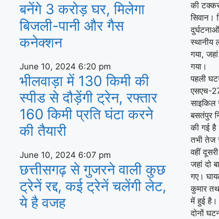
बनेंगे 3 करोड़ घर, म‍िलेगा
की टक्कर
सिवान। ज
बिजली-पानी और गैस
दुर्घटना
कनेक्‍शन
स्थानीय 
गया, जहा
June 10, 2024
6:20 pm
गया।
भीलवाड़ा में 130 किमी की
पहली घटना
एसएच-27 
स्पीड से दौड़ेंगी ट्रेन, रफ्तार
साइकिल स
160 किमी प्रति घंटा करने
बसतंपुर न
की तैयारी
की गई है।
तभी तेज र
वहीं दूसरी
June 10, 2024
6:07 pm
जहां दो 
छत्तीसगढ़ से गुजरने वाली कुछ
गए। घायल
ट्रेनें रद्द, कई ट्रेनें चलेंगी लेट,
कुमार तथ
ये है वजह
में हुई है।
दोनों घटन