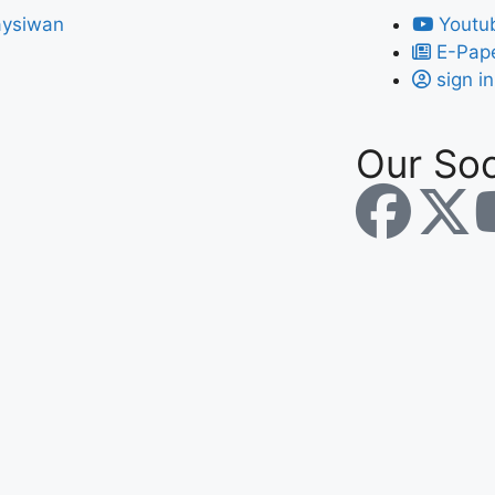
Youtu
E-Pap
sign in
Our Soc