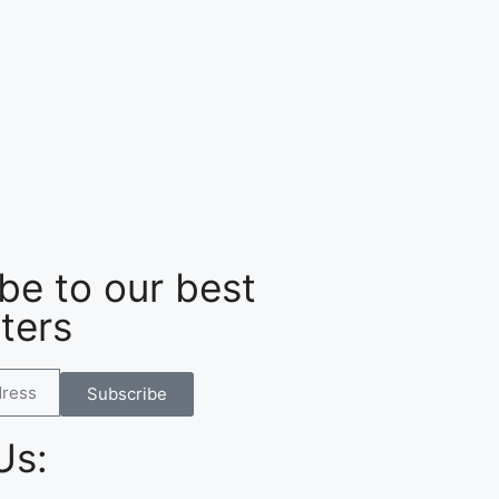
be to our best
ters
Subscribe
Us: