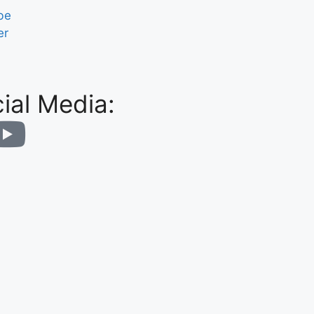
be
er
ial Media: