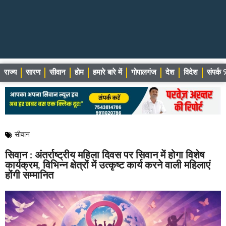
राज्य
सारण
सीवान
होम
हमारे बारे में
गोपालगंज
देश
विदेश
संपर्
सीवान
सिवान : अंतर्राष्ट्रीय महिला दिवस पर सिवान में होगा विशेष
कार्यक्रम, विभिन्न क्षेत्रों में उत्कृष्ट कार्य करने वाली महिलाएं
होंगी सम्मानित