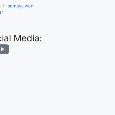
be
er
ial Media: