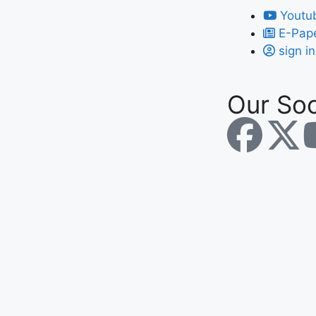
Youtu
E-Pap
sign in
Our Soc