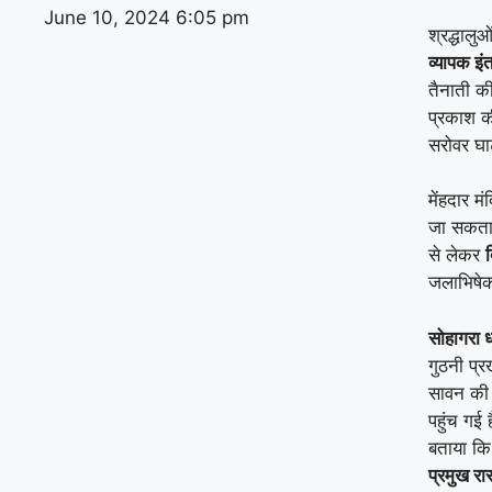
June 10, 2024
6:05 pm
श्रद्धालु
व्यापक इं
तैनाती क
प्रकाश क
सरोवर घा
मेंहदार 
जा सकता ह
से लेकर
द
जलाभिषेक
सोहागरा धा
गुठनी प्
सावन की 
पहुंच गई 
बताया क
प्रमुख रास