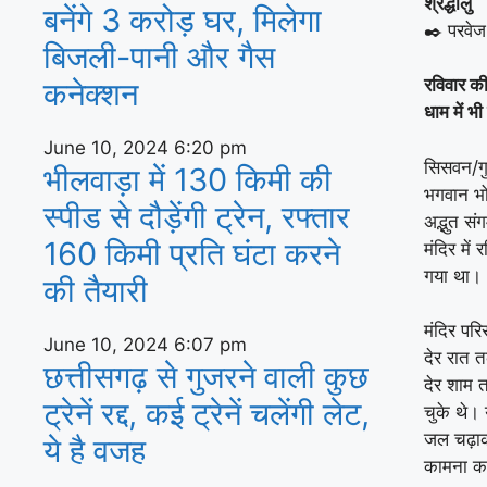
श्रद्धालु
बनेंगे 3 करोड़ घर, म‍िलेगा
✒️ परवेज
बिजली-पानी और गैस
रविवार की 
कनेक्‍शन
धाम में भी
June 10, 2024
6:20 pm
सिसवन/गु
भीलवाड़ा में 130 किमी की
भगवान भो
स्पीड से दौड़ेंगी ट्रेन, रफ्तार
अद्भुत सं
160 किमी प्रति घंटा करने
मंदिर में
गया था।
की तैयारी
मंदिर पर
June 10, 2024
6:07 pm
देर रात 
छत्तीसगढ़ से गुजरने वाली कुछ
देर शाम
ट्रेनें रद्द, कई ट्रेनें चलेंगी लेट,
चुके थे। 
जल चढ़ाक
ये है वजह
कामना कर