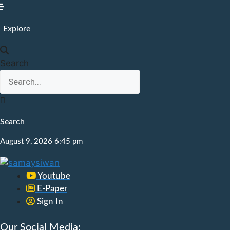
Skip
to
Explore
content
Search
Search
August 9, 2026 6:45 pm
Youtube
E-Paper
Sign In
Our Social Media: