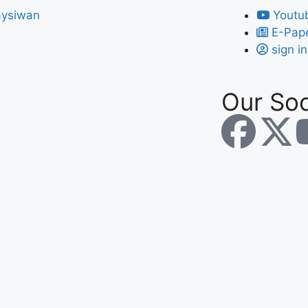
Youtu
E-Pap
sign in
Our Soc