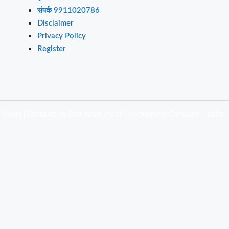
संपर्क 9911020786
Disclaimer
Privacy Policy
Register
Siwanl | Designed by
Best News Portal Development Company
-
Traffic T