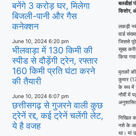
बनेंगे 3 करोड़ घर, म‍िलेगा
बलडीहां प
किशोर, अंत
बिजली-पानी और गैस
कनेक्‍शन
लकड़ी नब
वार्ड संख
June 10, 2024
6:20 pm
जिससे पूर
भीलवाड़ा में 130 किमी की
सुबह करी
किया गया
स्पीड से दौड़ेंगी ट्रेन, रफ्तार
160 किमी प्रति घंटा करने
मृतकों क
की तैयारी
कुमार (17
के रूप मे
नौवीं में
June 10, 2024
6:07 pm
अनुशासित
छत्तीसगढ़ से गुजरने वाली कुछ
ट्रेनें रद्द, कई ट्रेनें चलेंगी लेट,
निखिल का 
ये है वजह
नशे के आ
था। मां 