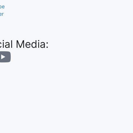
be
er
ial Media: