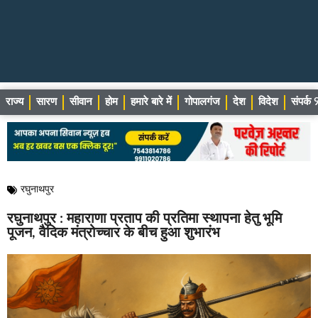
राज्य
सारण
सीवान
होम
हमारे बारे में
गोपालगंज
देश
विदेश
संपर्
रघुनाथपुर
रघुनाथपुर : महाराणा प्रताप की प्रतिमा स्थापना हेतु भूमि
पूजन, वैदिक मंत्रोच्चार के बीच हुआ शुभारंभ