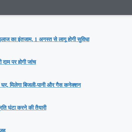
गा इलाज का इंतजाम, 1 अगस्‍त से लागू होगी सुविधा
री दाम पर होगी जांच
़ घर, म‍िलेगा बिजली-पानी और गैस कनेक्‍शन
्रति घंटा करने की तैयारी
वजह