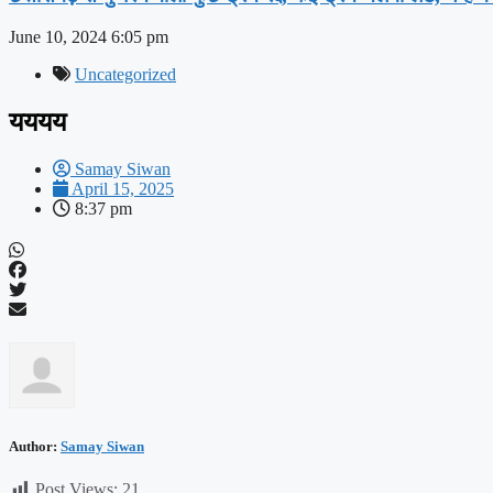
June 10, 2024
6:05 pm
Uncategorized
यययय
Samay Siwan
April 15, 2025
8:37 pm
Author:
Samay Siwan
Post Views:
21