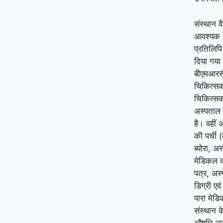
संस्थान व
आवश्यक 15
प्रतिलिपि
दिया गया 
बीएमआरसी 
चिकित्सको
चिकित्सको
अस्पताल 
है। वहीं 
की पर्ची
ब्योरा, अस
मेडिकल क
पत्र, अस्
डिग्री एव
पारा मेड
संस्थान क
औषधि अनुज