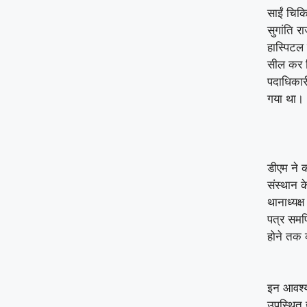
साईं चिकित
सुगांति र
हास्पिटल 
सील कर द
पदाधिकारी
गया था।
डीएम ने 
संस्थान क
थानाध्यक्
पत्र समर्
होने तक 
इन आवश्य
उपस्थित ह