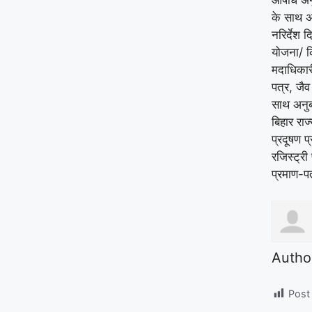
के साथ अ
नरिर्देश
योजना/ क
मदाधिकारी
पत्र, जैव
साथ अनुब
बिहार राज्
प्रदूषण प्
रजिस्ट्री 
प्रमाण-प
Autho
Post