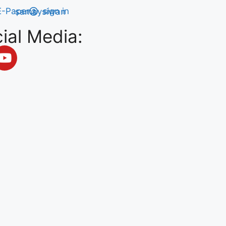
E-Paper
sign in
ial Media: