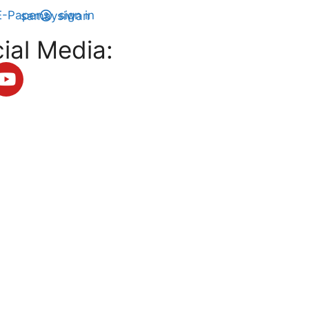
E-Paper
sign in
ial Media: