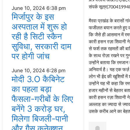
✍️ परवेज अख्तर/एडिटर
संपर्क सूत्र(70041994
June 10, 2024
6:38 pm
मिर्जापुर के इस
मैरवा प्रखंड के बरासों 
अस्पताल में शुरू हो
फजीलत बयान करते हुए कह
रही है सिटी स्कैन
कि जैसे ही आसमान में र
कारी हसन रज़ा शिवानी न
सुविधा, सरकारी दाम
से फर्श तक रहमतों की बा
पर होगी जांच
के साथ रोज़ा रखने पर गु
उन्होंने बताया कि रमजा
अनिवार्य है। यह एक फर्ज़
June 10, 2024
6:28 pm
मोदी 3.O कैबिनेट
लोग भी ईद की खुशियों में
उन्होंने यह भी कहा कि रमज
का पहला बड़ा
हजार महीनों से बेहतर बत
फैसला-गरीबों के ल‍िए
कारी हसन रज़ा शिवानी न
अल्लाह का ज्यादा से ज्या
बनेंगे 3 करोड़ घर,
उसके करीब आने का बेह
म‍िलेगा बिजली-पानी
और गैस कनेक्‍शन