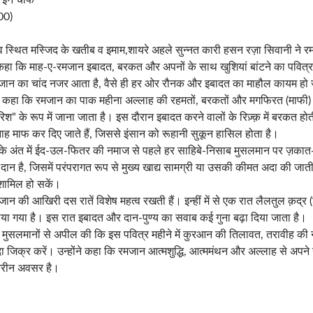
 इन चीफ
00)
गांव स्थित मस्जिद के खतीब व इमाम,शायरे अहले सुन्नत कारी हसन रज़ा सिवानी ने 
ा कि माह-ए-रमजान इबादत, बरकत और अपनों के साथ खुशियां बांटने का पवित्र म
मजान का चांद नजर आता है, वैसे ही हर ओर रौनक और इबादत का माहौल कायम हो 
े कहा कि रमजान का पाक महीना अल्लाह की रहमतों, बरकतों और मगफिरत (माफी) क
रिश” के रूप में जाना जाता है। इस दौरान इबादत करने वालों के रिज़्क़ में बरकत 
नाह माफ कर दिए जाते हैं, जिससे इंसान को रूहानी सुकून हासिल होता है।
न के अंत में ईद-उल-फितर की नमाज से पहले हर साहिबे-निसाब मुसलमान पर ज़
 दान है, जिसमें परंपरागत रूप से मुख्य खाद्य सामग्री या उसकी कीमत अदा की जात
 शामिल हो सकें।
ान की आखिरी दस रातें विशेष महत्व रखती हैं। इन्हीं में से एक रात लैलतुल क़द्र (श
ाया गया है। इस रात इबादत और दान-पुण्य का सवाब कई गुना बढ़ा दिया जाता है।
े मुसलमानों से अपील की कि इस पवित्र महीने में कुरआन की तिलावत, तरावीह की
दा जिक्र करें। उन्होंने कहा कि रमजान आत्मशुद्धि, आत्ममंथन और अल्लाह से अपने 
तरीन अवसर है।