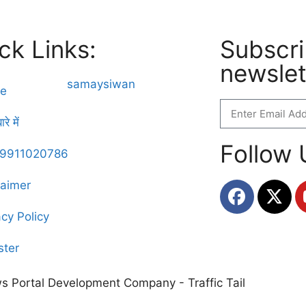
ck Links:
Subscri
newslet
e
रे में
Follow 
्क 9911020786
laimer
acy Policy
ster
s Portal Development Company
-
Traffic Tail