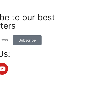
be to our best
ters
Subscribe
Us: