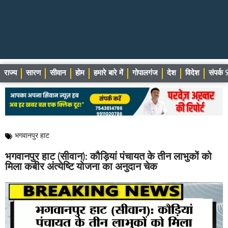
राज्य
सारण
सीवान
होम
हमारे बारे में
गोपालगंज
देश
विदेश
संपर्
भगवानपुर हाट
भगवानपुर हाट (सीवान): कौड़ियां पंचायत के तीन लाभुकों को
मिला कबीर अंत्येष्टि योजना का अनुदान चेक